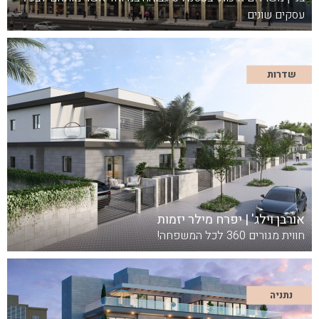
עסקים שונים
שדרות
אורבן וילג' | יפרח מילר יזמות
חווית מגורים 360 לכל המשפחה!
נתניה