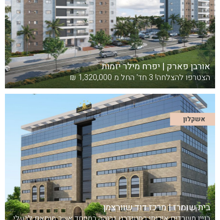
אורבן פארק | יפרח מילר יזמות
הצטרפו להצלחה! 3 חד' החל מ 1,320,000 ₪
אשקלון
בית שומרז | מרכז דוד שוורצמן
בניין משרדים איכותי בסטנדרט גבוהה במיוחד אשר מותאם לבעלי