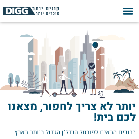
שִׂים
לֵב:
בְּאֲתָר
זֶה
מֻפְעֶלֶת
מַעֲרֶכֶת
נָגִישׁ
בִּקְלִיק
הַמְּסַיַּעַת
לִנְגִישׁוּת
הָאֲתָר.
יותר לא צריך לחפור, מצאנו
לכם בית!
ברוכים הבאים לפורטל הנדל"ן הגדול ביותר בארץ