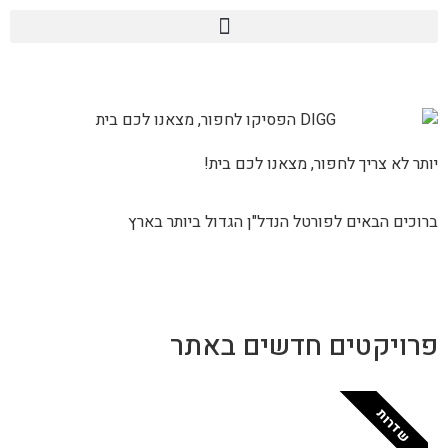
שִׂים
לֵב:
בְּאֲתָר
זֶה
מֻפְעֶלֶת
מַעֲרֶכֶת
נָגִישׁ
יותר לא צריך לחפור, מצאנו לכם בית!
בִּקְלִיק
הַמְּסַיַּעַת
ברוכים הבאים לפורטל הנדל"ן הגדול ביותר בארץ
לִנְגִישׁוּת
הָאֲתָר.
פרויקטים חדשים באתר
שדרות