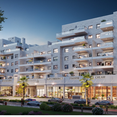
שִׂים
לֵב:
בְּאֲתָר
זֶה
מֻפְעֶלֶת
מַעֲרֶכֶת
נָגִישׁ
בִּקְלִיק
הַמְּסַיַּעַת
לִנְגִישׁוּת
הָאֲתָר.