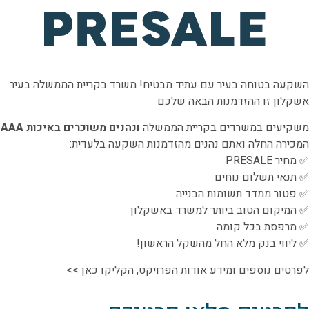
שִׂים
לֵב:
בְּאֲתָר
זֶה
מֻפְעֶלֶת
השקעה בטוחה בעיר עם עתיד מבטיח! משרד בקריית הממשלה בעיר
מַעֲרֶכֶת
אשקלון זו ההזדמנות הבאה שלכם
נָגִישׁ
בִּקְלִיק
משקיעים במשרדים בקריית הממשלה
ונהנים משוכרים באיכות AAA
הַמְּסַיַּעַת
המכירה החלה ואתם נהנים מהזדמנות השקעה בלעדית:
לִנְגִישׁוּת
✅ מחיר PRESALE
הָאֲתָר.
✅ תנאי תשלום נוחים
✅ פטור ממדד תשומות הבנייה
✅ המיקום הטוב ביותר למשרד באשקלון
✅ מרפסת בכל קומה
✅ ליווי בנק מלא החל מהשקל הראשון!
לפרטים נוספים ומידע אודות הפרויקט, הקליקו כאן >>